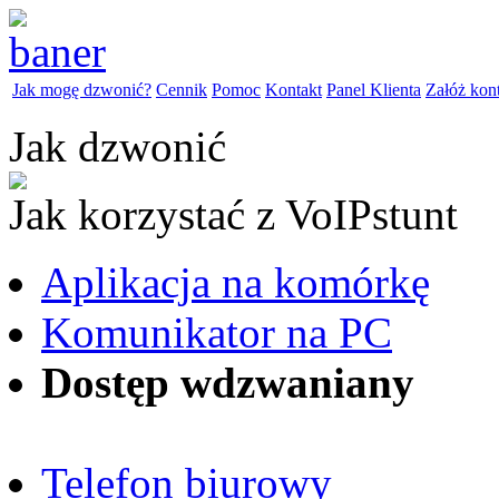
Jak mogę dzwonić?
Cennik
Pomoc
Kontakt
Panel Klienta
Załóż kon
Jak dzwonić
Jak korzystać z VoIPstunt
Aplikacja na komórkę
Komunikator na PC
Dostęp wdzwaniany
Telefon biurowy