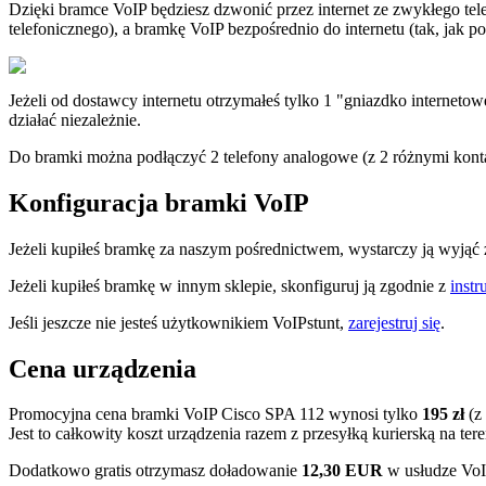
Dzięki bramce VoIP będziesz dzwonić przez internet ze zwykłego te
telefonicznego), a bramkę VoIP bezpośrednio do internetu (tak, jak po
Jeżeli od dostawcy internetu otrzymałeś tylko 1 "gniazdko interneto
działać niezależnie.
Do bramki można podłączyć 2 telefony analogowe (z 2 różnymi kont
Konfiguracja bramki VoIP
Jeżeli kupiłeś bramkę za naszym pośrednictwem, wystarczy ją wyjąć z
Jeżeli kupiłeś bramkę w innym sklepie, skonfiguruj ją zgodnie z
instr
Jeśli jeszcze nie jesteś użytkownikiem VoIPstunt,
zarejestruj się
.
Cena urządzenia
Promocyjna cena bramki VoIP Cisco SPA 112 wynosi tylko
195 zł
(z
Jest to całkowity koszt urządzenia razem z przesyłką kurierską na tere
Dodatkowo gratis otrzymasz doładowanie
12,30 EUR
w usłudze VoI