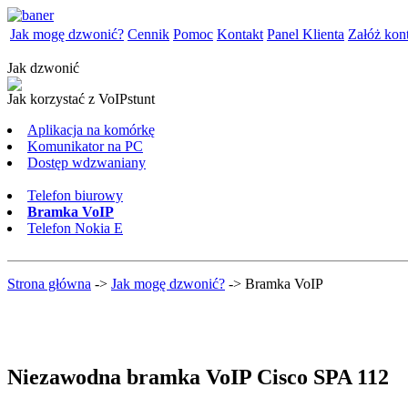
Jak mogę dzwonić?
Cennik
Pomoc
Kontakt
Panel Klienta
Załóż kon
Jak dzwonić
Jak korzystać z VoIPstunt
Aplikacja na komórkę
Komunikator na PC
Dostęp wdzwaniany
Telefon biurowy
Bramka VoIP
Telefon Nokia E
Strona główna
->
Jak mogę dzwonić?
-> Bramka VoIP
Niezawodna bramka VoIP Cisco SPA 112