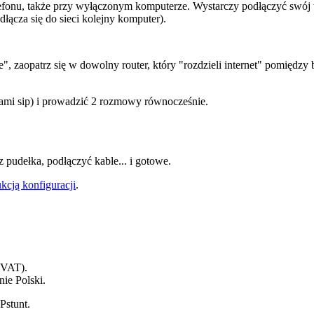
lefonu, także przy wyłączonym komputerze. Wystarczy podłączyć swój t
dłącza się do sieci kolejny komputer).
we", zaopatrz się w dowolny router, który "rozdzieli internet" pomiędz
ami sip) i prowadzić 2 rozmowy równocześnie.
 pudełka, podłączyć kable... i gotowe.
ukcją konfiguracji
.
 VAT).
nie Polski.
Pstunt.