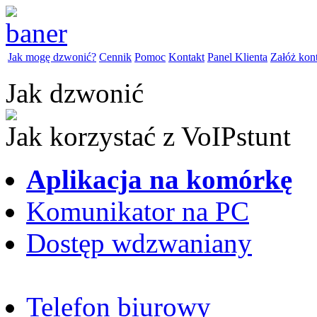
Jak mogę dzwonić?
Cennik
Pomoc
Kontakt
Panel Klienta
Załóż kon
Jak dzwonić
Jak korzystać z VoIPstunt
Aplikacja na komórkę
Komunikator na PC
Dostęp wdzwaniany
Telefon biurowy