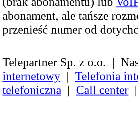
(brak abonamentu) lub
VoIP
abonament, ale tańsze roz
przenieść numer od dotych
Telepartner Sp. z o.o. | Na
internetowy
|
Telefonia in
telefoniczna
|
Call center